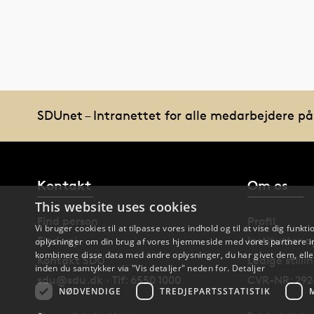
SDUnet – Intranettet for alle medarbejdere p
Kontakt
Om os
This website uses cookies
Find person
Profil
Vi bruger cookies til at tilpasse vores indhold og til at vise dig funkti
Find vej
Institutter 
oplysninger om din brug af vores hjemmeside med vores partnere in
kombinere disse data med andre oplysninger, du har givet dem, eller
Kontakt SDU
Ledige stilli
inden du samtykker via "Vis detaljer" neden for.
Detaljer
sdu@sdu.dk · Tlf: 6550 1000
CVR-NR: 292
NØDVENDIGE
TREDJEPARTSSTATISTIK