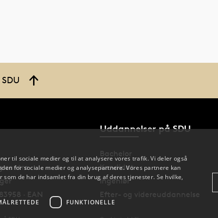
å SDU
Uddannelser på SDU
Bachelor
oner til sociale medier og til at analysere vores trafik. Vi deler også
og centre
Kandidat
den for sociale medier og analysepartnere. Vores partnere kan
 som de har indsamlet fra din brug af deres tjenester. Se hvilke,
nger
Ingeniør
83958 · EAN
Efter- og videreuddannelse
MÅLRETTEDE
FUNKTIONELLE