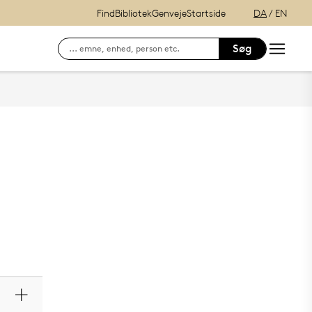
Find
Bibliotek
Genveje
Startside
DA
/
EN
Søg
Søg efter kontaktinformation på ansatte
E-læring (itslearning)
Hvordan finder du Syddansk Universitet?
Se lånerstatus, reservationer & f
Adgang til DigitalEksamen
Outlook Web Mail
mitSDU - For studerende ved SD