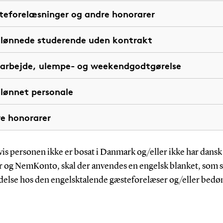
eforelæsninger og andre honorarer
lønnede studerende uden kontrakt
arbejde, ulempe- og weekendgodtgørelse
lønnet personale
e honorarer
is personen ikke er bosat i Danmark og/eller ikke har dans
og NemKonto, skal der anvendes en engelsk blanket, som 
ldelse hos den
engelsktalende gæsteforelæser og/eller bed