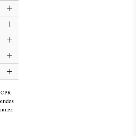
k CPR-
sendes
ømmer.