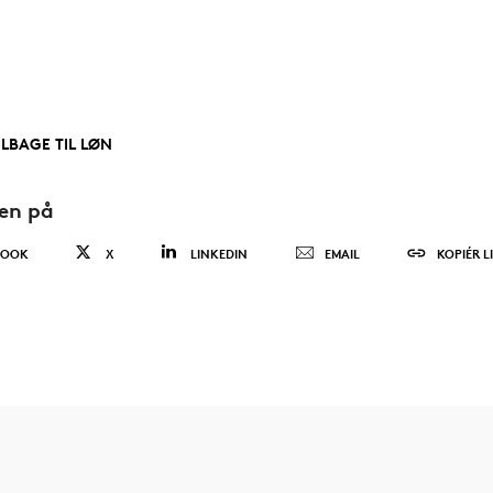
ILBAGE TIL LØN
den på
BOOK
X
LINKEDIN
EMAIL
KOPIÉR L