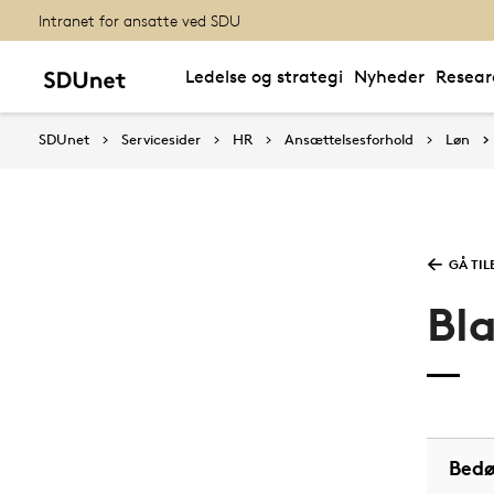
Intranet for ansatte ved SDU
Ledelse og strategi
Nyheder
Resear
SDUnet
Servicesider
HR
Ansættelsesforhold
Løn
GÅ TIL
Bl
Bed