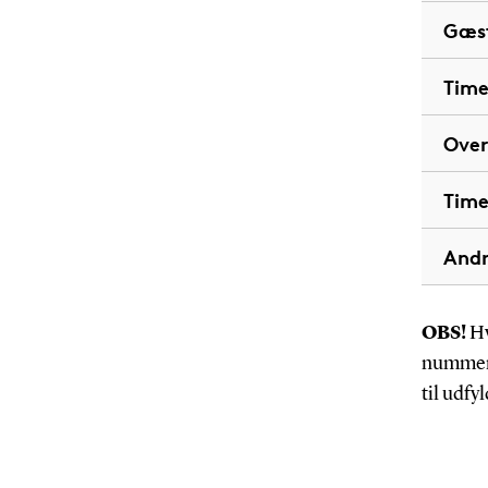
Gæst
Time
Over
Time
Andr
OBS!
Hv
nummer 
til udfy