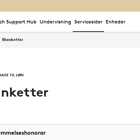
ch Support Hub
Undervisning
Servicesider
Enheder
Blanketter
BAGE TIL LØN
anketter
ømmelseshonorar