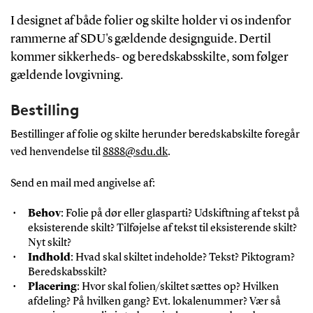
I designet af både folier og skilte holder vi os indenfor
rammerne af SDU's gældende designguide. Dertil
kommer sikkerheds- og beredskabsskilte, som følger
gældende lovgivning.
Bestilling
Bestillinger af folie og skilte herunder beredskabskilte foregår
ved henvendelse til
8888@sdu.dk
.
Send en mail med angivelse af:
Behov
: Folie på dør eller glasparti? Udskiftning af tekst på
eksisterende skilt? Tilføjelse af tekst til eksisterende skilt?
Nyt skilt?
Indhold
: Hvad skal skiltet indeholde? Tekst? Piktogram?
Beredskabsskilt?
Placering
: Hvor skal folien/skiltet sættes op? Hvilken
afdeling? På hvilken gang? Evt. lokalenummer? Vær så