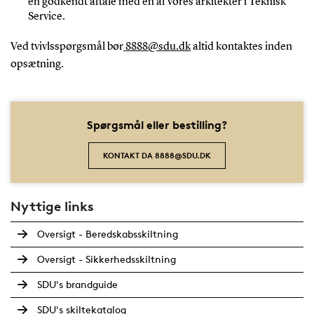
en godkendt aftale med en af vores arkitekter i Teknisk
Service.
Ved tvivlsspørgsmål bør
8888@sdu.dk
altid kontaktes inden
opsætning.
Spørgsmål eller bestilling?
KONTAKT DA 8888@SDU.DK
Nyttige links
Oversigt - Beredskabsskiltning
Oversigt - Sikkerhedsskiltning
SDU's brandguide
SDU's skiltekatalog