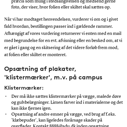
præcis som mulig i stedsangivelsen og medsend gerne
foto, der viser, hvor folien eller skiltet skal sættes op.
Når vi har modtaget henvendelsen, vurderer vi om og i givet
fald hvordan, bestillingen passer ind i gældende rammer.
Afhængigt af vores vurdering returnerer vi enten med en mail
med begrundelse for en evt. afvisning eller en besked om, at vi
er gået i gang og en skitsering af det videre forløb frem mod,
at folien eller skiltet er monteret.
Opsætning af plakater,
'klistermærker', m.v. på campus
Klistermærker:
Der må ikke sættes klistermærker på vægge, malede døre
og gulvbelægninger. Limen farver ind i materialerne og det
kan ikke fjernes igen.
Opsætning af andre emner på vægge, ved brug af f.eks.
'klæbepuder', kan ligeledes forårsage skader på
overflader. Kontakt
8888@sdu.dk
inden opsætning.