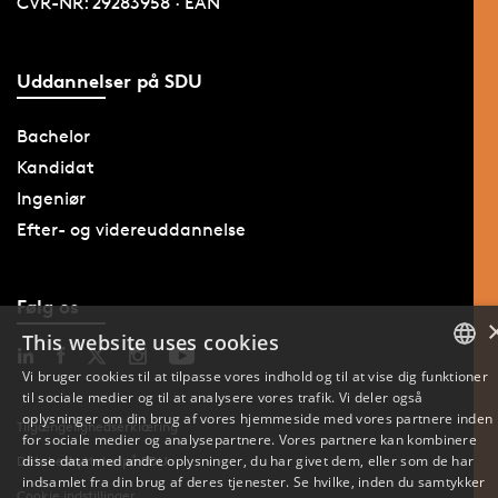
CVR-NR: 29283958 · EAN
Uddannelser på SDU
Bachelor
Kandidat
Ingeniør
Efter- og videreuddannelse
Følg os
This website uses cookies
Vi bruger cookies til at tilpasse vores indhold og til at vise dig funktioner
til sociale medier og til at analysere vores trafik. Vi deler også
DANISH
oplysninger om din brug af vores hjemmeside med vores partnere inden
Tilgængelighedserklæring
for sociale medier og analysepartnere. Vores partnere kan kombinere
DANISH
disse data med andre oplysninger, du har givet dem, eller som de har
Databeskyttelse på SDU
indsamlet fra din brug af deres tjenester. Se hvilke, inden du samtykker
Cookie indstillinger
ENGLISH