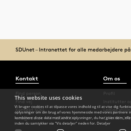
SDUnet – Intranettet for alle medarbejdere p
Kontakt
Om os
Find person
Profil
This website uses cookies
Find vej
Institutter 
Vi bruger cookies til at tilpasse vores indhold og til at vise dig funkti
Kontakt SDU
Ledige stilli
oplysninger om din brug af vores hjemmeside med vores partnere in
kombinere disse data med andre oplysninger, du har givet dem, eller
sdu@sdu.dk · Tlf: 6550 1000
CVR-NR: 292
inden du samtykker via "Vis detaljer" neden for.
Detaljer