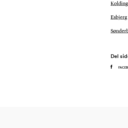
Kolding
Esbjerg
Sønder
Del si
FACE