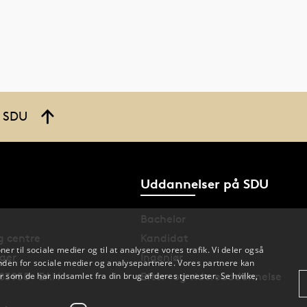
å SDU
Uddannelser på SDU
Bachelor
og centre
Kandidat
oner til sociale medier og til at analysere vores trafik. Vi deler også
nger
Ingeniør
den for sociale medier og analysepartnere. Vores partnere kan
 som de har indsamlet fra din brug af deres tjenester. Se hvilke,
83958 · EAN
Efter- og videreuddannelse