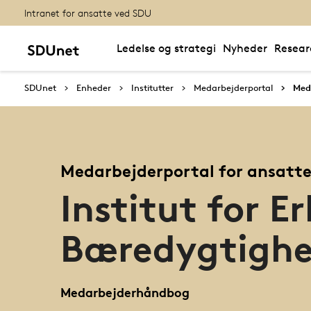
Intranet for ansatte ved SDU
Ledelse og strategi
Nyheder
Resear
SDUnet
Enheder
Institutter
Medarbejderportal
Med
Medarbejderportal for ansatte
Institut for E
Bæredygtigh
Medarbejderhåndbog