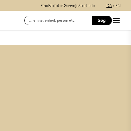
Find
Bibliotek
Genveje
Startside
DA
/
EN
Søg
Søg efter kontaktinformation på ansatte
E-læring (itslearning)
Hvordan finder du Syddansk Universitet?
Se lånerstatus, reservationer & f
Adgang til DigitalEksamen
Outlook Web Mail
mitSDU - For studerende ved SD