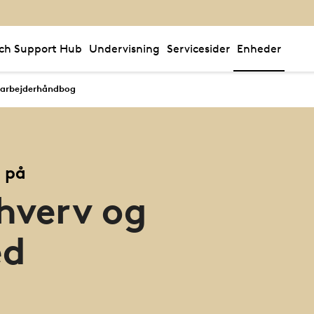
ch Support Hub
Undervisning
Servicesider
Enheder
arbejderhåndbog
 på
rhverv og
ed