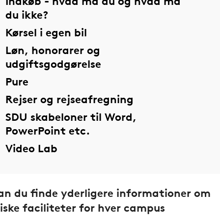
Indkøb - hvad må du og hvad må
du ikke?
Kørsel i egen bil
Løn, honorarer og
udgiftsgodgørelse
Pure
Rejser og rejseafregning
SDU skabeloner til Word,
PowerPoint etc.
Video Lab
an du finde yderligere informationer om
iske faciliteter for hver campus