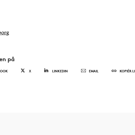
borg
den på
BOOK
X
LINKEDIN
EMAIL
KOPIÉR L