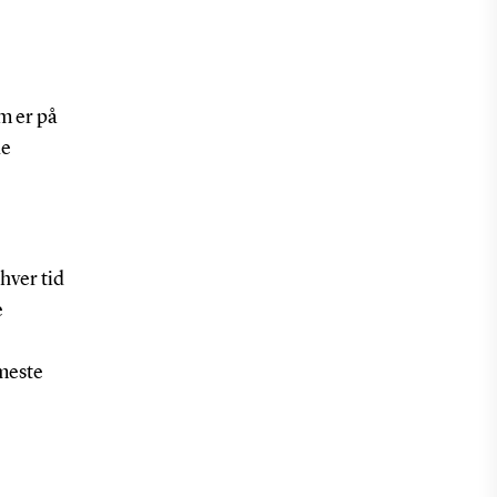
m er på
de
hver tid
e
rmeste