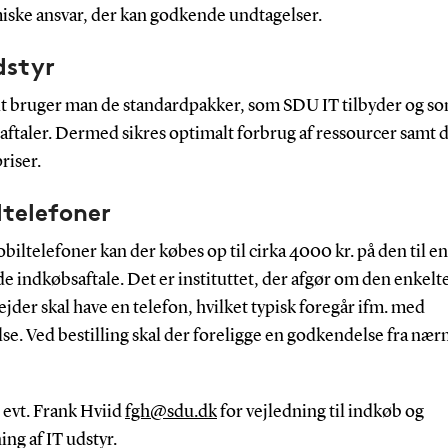
ske ansvar, der kan godkende undtagelser.
dstyr
t bruger man de standardpakker, som SDU IT tilbyder og so
aftaler. Dermed sikres optimalt forbrug af ressourcer samt 
riser.
ltelefoner
biltelefoner kan der købes op til cirka 4000 kr. på den til en
 indkøbsaftale. Det er instituttet, der afgør om den enkelt
der skal have en telefon, hvilket typisk foregår ifm. med
se. Ved bestilling skal der foreligge en godkendelse fra næ
 evt. Frank Hviid
fgh@sdu.dk
for vejledning til indkøb og
ing af IT udstyr.