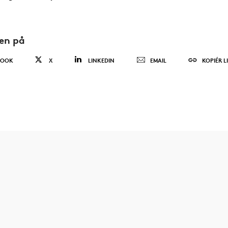
den på
BOOK
X
LINKEDIN
EMAIL
KOPIÉR L