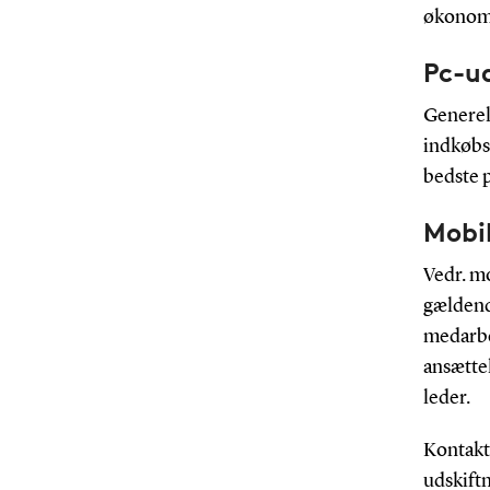
økonomi
Pc-u
Generel
indkøbs
bedste p
Mobi
Vedr. mo
gældende
medarbej
ansættel
leder.
Kontakt
udskiftn