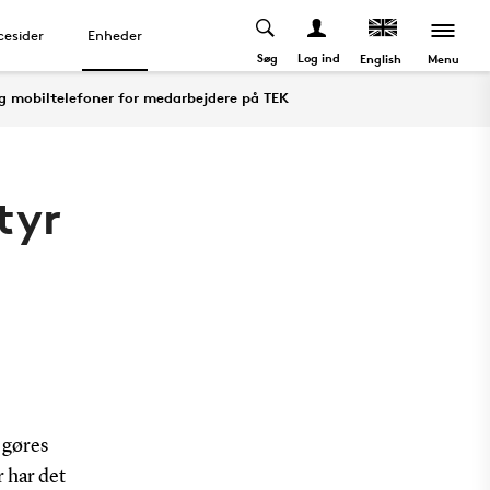
cesider
Enheder
Søg
Log ind
Menu
English
og mobiltelefoner for medarbejdere på TEK
tyr
 gøres
r har det