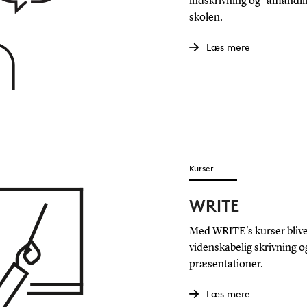
indskrivning og -afhandl
skolen.
Læs mere
Kurser
WRITE
Med WRITE's kurser bliver
videnskabelig skrivning 
præsentationer.
Læs mere