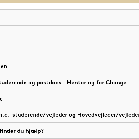
len
tuderende og postdocs - Mentoring for Change
e
h.d.-studerende/vejleder og Hovedvejleder/vejled
 finder du hjælp?