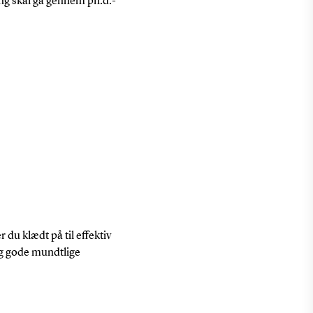
ing skal gå gennem ph.d.-
 du klædt på til effektiv
og gode mundtlige