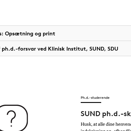
s: Opsætning og print
 ph.d.-forsvar ved Klinisk Institut, SUND, SDU
Ph.d.-studerende
SUND ph.d.-sk
Husk, at alle dine henve