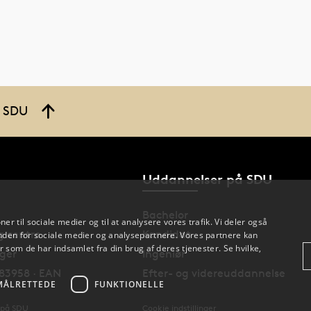
å SDU
Uddannelser på SDU
Bachelor
oner til sociale medier og til at analysere vores trafik. Vi deler også
og centre
Kandidat
den for sociale medier og analysepartnere. Vores partnere kan
 som de har indsamlet fra din brug af deres tjenester. Se hvilke,
nger
Ingeniør
83958 · EAN
Efter- og videreuddannelse
MÅLRETTEDE
FUNKTIONELLE
 på SDU
Cookie indstillinger