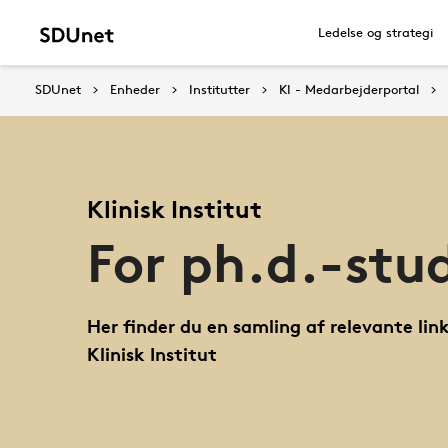
Ledelse og strategi
SDUnet
Enheder
Institutter
KI - Medarbejderportal
Klinisk Institut
For ph.d.-stud
Her finder du en samling af relevante li
Klinisk Institut