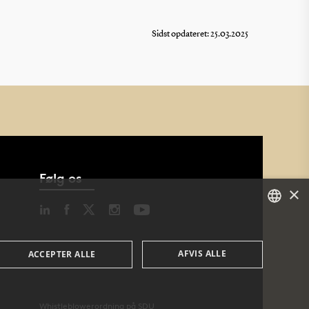
Sidst opdateret: 25.03.2025
Følg os
×
DANISH
AFVIS ALLE
ACCEPTER ALLE
DANISH
ENGLISH
Whistleblowerordning på SDU