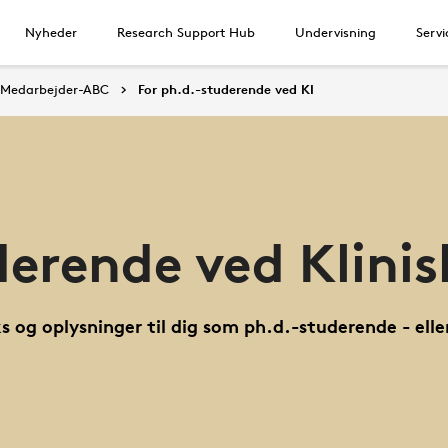
Nyheder
Research Support Hub
Undervisning
Servi
Medarbejder-ABC
For ph.d.-studerende ved KI
erende ved Klinis
nks og oplysninger til dig som ph.d.-studerende - e