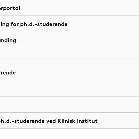
rportal
ning for ph.d.-studerende
unding
erende
ph.d.-studerende ved Klinisk Institut