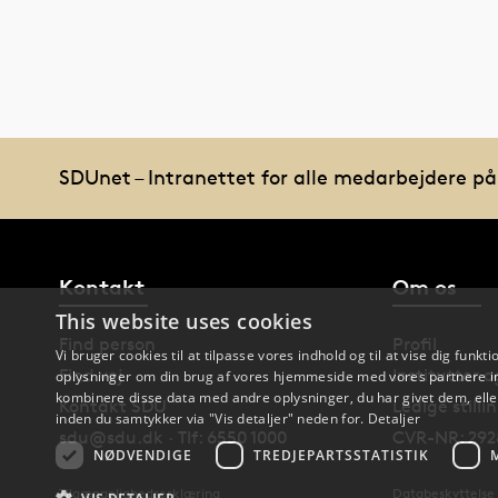
SDUnet – Intranettet for alle medarbejdere p
Kontakt
Om os
This website uses cookies
Find person
Profil
Vi bruger cookies til at tilpasse vores indhold og til at vise dig funkti
Find vej
Institutter 
oplysninger om din brug af vores hjemmeside med vores partnere in
kombinere disse data med andre oplysninger, du har givet dem, eller
Kontakt SDU
Ledige stilli
inden du samtykker via "Vis detaljer" neden for.
Detaljer
sdu@sdu.dk · Tlf: 6550 1000
CVR-NR: 292
NØDVENDIGE
TREDJEPARTSSTATISTIK
Tilgængelighedserklæring
Databeskyttelse