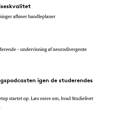
seskvalitet
ninger afløser handleplaner
uderende – undervisning af neurodivergente
ngspodcasten igen de studerendes
etop startet op. Læs mere om, hvad Studielivet
.