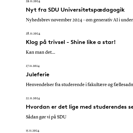
29.11.2024
Nyt fra SDU Universitetspædagogik
Nyhedsbrev november 2024 - om generativ AI i under
28.11.2024
Klog på trivsel - Shine like a star!
Kan man det...
27.11.2024
Juleferie
Henvendelser fra studerende i fakultære og fællesad
22.11.2024
Hvordan er det lige med studerendes s
Sådan gør vi på SDU
15.11.2024