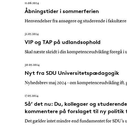
11.06.2024
Åbningstider i sommerferien
Henvendelser fra ansøgere og studerende i fakultære
31.05.2024
VIP og TAP på udlandsophold
Skal næste skridt i din kompetenceudvikling foregå i 
30.05.2024
Nyt fra SDU Universitetspædagogik
Nyhedsbrev maj 2024 - om kompetenceudvikling ift. 
17.05.2024
Så’ det nu: Du, kollegaer og studerende h
kommentere på forslaget til ny politik
Det gælder intet mindre end fundamentet for SDU’s u