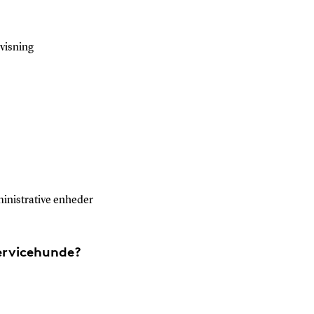
visning
ministrative enheder
ervicehunde?