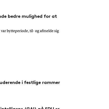
nde bedre mulighed for at
 var bytteperiode, til- og afmelde sig
uderende i festlige rammer
intelligens (GAI) på SDU er