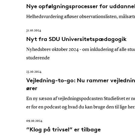
Nye opfølgningsprocesser for uddannel
Helhedsvurdering afløser observationslisten, målsæt
31.10.2024
Nyt fra SDU Universitetspædagogik
Nyhedsbrev oktober 2024 - om inkludering af alle st
studerende
23.10.2024
Vejledning-to-go: Nu rammer vejledni
ører
En ny sæson af vejledningspodcasten Studielivet er n
er for en podcast og hvad du kan bruge den til lige her
09.10.2024
”Klog på trivsel” er tilbage