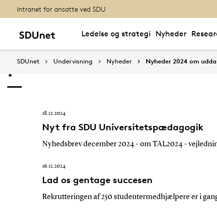
Intranet for ansatte ved SDU
Ledelse og strategi
Nyheder
Resear
Nyheder om uddannel
på SDU
SDUnet
Undervisning
Nyheder
Nyheder 2024 om udda
18.12.2024
Nyt fra SDU Universitetspædagogik
Nyhedsbrev december 2024 - om TAL2024 - vejledni
16.12.2024
Lad os gentage succesen
Rekrutteringen af 250 studentermedhjælpere er i gan