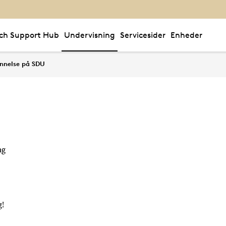
ch Support Hub
Undervisning
Servicesider
Enheder
se og uddannelsesadm
nnelse på SDU
ng
g!