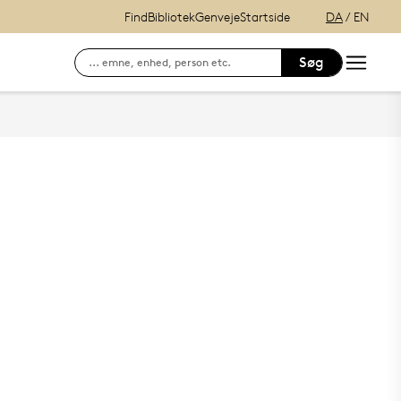
Find
Bibliotek
Genveje
Startside
DA
/
EN
Søg
inistration
Søg efter kontaktinformation på ansatte
E-læring (itslearning)
Hvordan finder du Syddansk Universitet?
Se lånerstatus, reservationer & f
Adgang til DigitalEksamen
Outlook Web Mail
mitSDU - For studerende ved SD