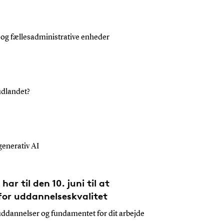
 og fællesadministrative enheder
udlandet?
generativ AI
ar til den 10. juni til at
 for uddannelseskvalitet
ddannelser og fundamentet for dit arbejde