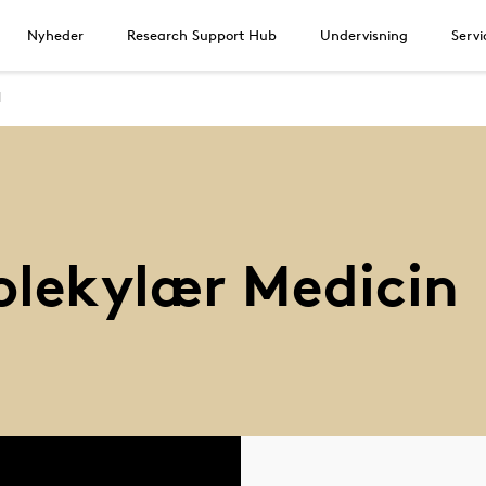
Nyheder
Research Support Hub
Undervisning
Servi
M
Molekylær Medicin