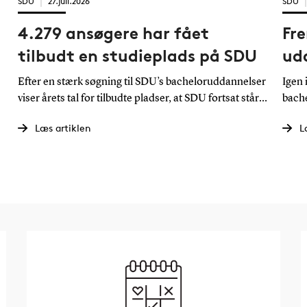
SDU
27.juli.2026
SDU
4.279 ansøgere har fået
Fr
tilbudt en studieplads på SDU
ud
Efter en stærk søgning til SDU’s bacheloruddannelser
Igen 
viser årets tal for tilbudte pladser, at SDU fortsat står
bach
stærkt blandt ansøgerne. Trods skærpede
en st
Læs artiklen
L
adgangskrav tilbyder universitetet næsten lige så
fakul
mange studiepladser som sidste år.
udda
Scho