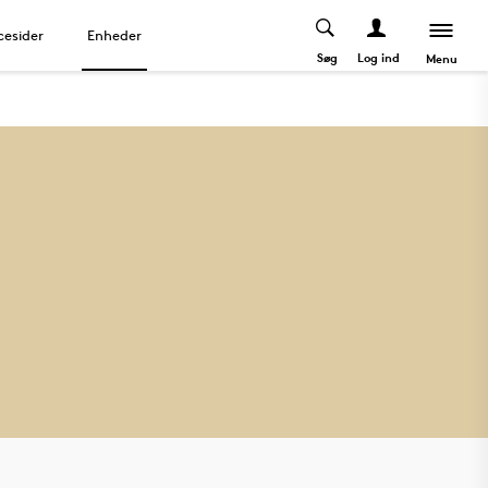
cesider
Enheder
Søg
Log ind
Menu