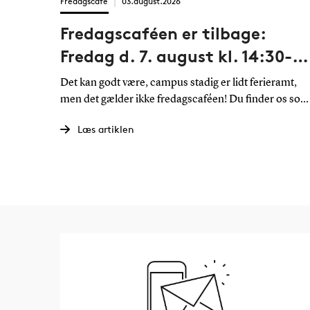
Fredagscafé
03.august.2026
Fredagscaféen er tilbage:
Fredag d. 7. august kl. 14:30-
18:00
Det kan godt være, campus stadig er lidt ferieramt,
men det gælder ikke fredagscaféen! Du finder os som
altid i restauranten på SDU Odense.
Læs artiklen